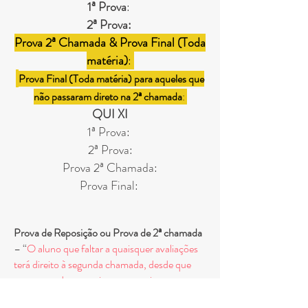
1ª Prova
:
2ª Prova:
Prova 2ª Chamada & Prova Final (Toda
matéria)
:
Prova Final (Toda matéria) para aqueles que
não passaram direto na 2ª chamada
:
QUI
XI
1ª Prova:
2ª Prova:
Prova 2ª Chamada:
Prova Final:
Prova de Reposição ou Prova de 2ª chamada
– “
O aluno que faltar a quaisquer avaliações
terá direito à segunda chamada, desde que
comprove doença, viagem a serviço ou
trabalho extraordinário, no prazo de, no