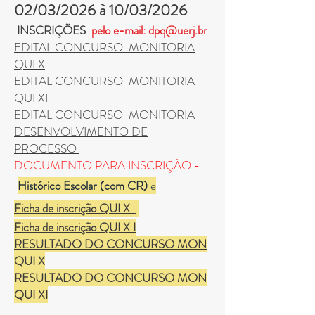
02/03/2026 à 10/03/2026
INSCRIÇÕES
:
pelo e
-mail:
dpq@uerj.br
EDITAL CONCURSO MONITORIA
QUI X
EDITAL CONCURSO MONITORIA
QUI XI
EDITAL CONCURSO MONITORIA
DESENVOLVIMENTO DE
PROCESSO
DOCUMENTO PARA INSCRIÇÃO -
Histórico Escolar (com CR)
e
Ficha de inscrição QUI X
Ficha de inscrição QUI X I
RESULTADO DO CONCURSO MON
QUI X
RESULTADO DO CONCURSO MON
QUI XI