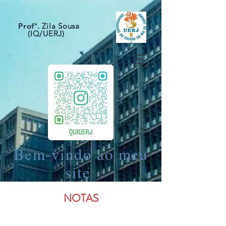
Profª.
Zila Sousa
(IQ/UERJ)
Bem-vindo ao meu
site
NOTAS