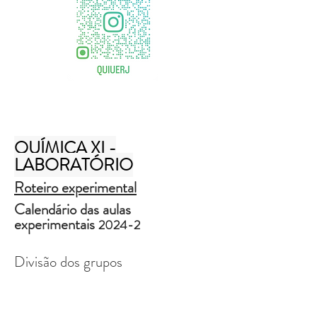
Turmas 03 & 04
Turmas 07 & 08
QUÍMICA XI -
LABORATÓRIO
Roteiro experimental
Calendário das aulas
experimentais
2024-2
Di
visão dos grupos