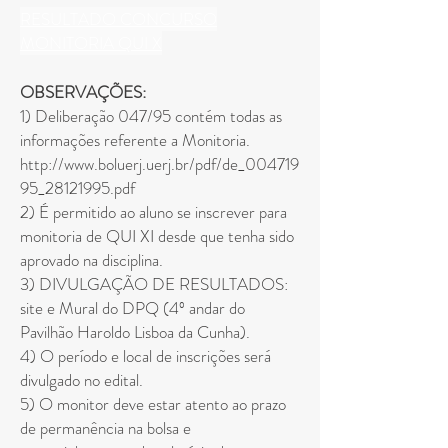
RESULTADO CONCURSO
MONITORIA QUI X
OBSERVAÇÕES:
1) Deliberação 047/95 contém todas as
informações referente a Monitoria.
http://www.boluerj.uerj.br/pdf/de_004719
95_28121995.pdf
2) É permitido ao aluno se inscrever para
monitoria de QUI XI desde que tenha sido
aprovado na disciplina.
3) DIVULGAÇÃO DE RESULTADOS:
site e Mural do DPQ (4º andar do
Pavilhão Haroldo Lisboa da Cunha).
4) O período e local de inscrições será
divulgado no edital.
5) O monitor deve estar atento ao prazo
de permanência na bolsa e